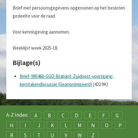
Brief met persoonsgegevens opgenomen op het besloten
gedeelte voor de raad.
Voor kennisgeving aannemen.
Weeklijst week 2025-18.
Bijlage(s)
Brief-995466-GGD-Brabant-Zuidoost-voortgang-
kerntakendiscussie (Geanonimiseerd)
(422.9K)
A-Z Index:
A
B
C
D
E
F
G
H
I
J
K
L
M
N
O
P
R
S
T
U
V
W
Z