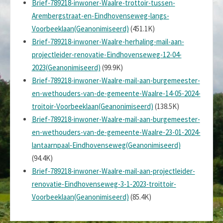
Brief-789218-inwoner-Waalre-trottoir-tussen-
Arembergstraat-en-Eindhovenseweg-langs-
Voorbeeklaan(Geanonimiseerd)
(451.1K)
Brief-789218-inwoner-Waalre-herhaling-mail-aan-
projectleider-renovatie-Eindhovenseweg-12-04-
2023(Geanonimiseerd)
(99.9K)
Brief-789218-inwoner-Waalre-mail-aan-burgemeester-
en-wethouders-van-de-gemeente-Waalre-14-05-2024-
troitoir-Voorbeeklaan(Geanonimiseerd)
(138.5K)
Brief-789218-inwoner-Waalre-mail-aan-burgemeester-
en-wethouders-van-de-gemeente-Waalre-23-01-2024-
lantaarnpaal-Eindhovenseweg(Geanonimiseerd)
(94.4K)
Brief-789218-inwoner-Waalre-mail-aan-projectleider-
renovatie-Eindhovenseweg-3-1-2023-troittoir-
Voorbeeklaan(Geanonimiseerd)
(85.4K)