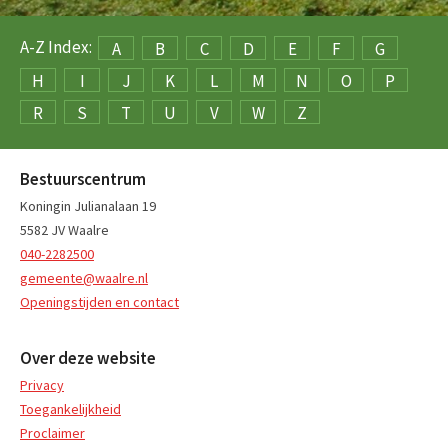
A-Z Index:
A
B
C
D
E
F
G
H
I
J
K
L
M
N
O
P
R
S
T
U
V
W
Z
Bestuurscentrum
Koningin Julianalaan 19
5582 JV Waalre
040-2282500
gemeente@waalre.nl
Openingstijden en contact
Over deze website
Privacy
Toegankelijkheid
Proclaimer