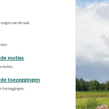
e vragen van de raad.
nten.
rde moties
e moties.
rde toezeggingen
de toezeggingen.