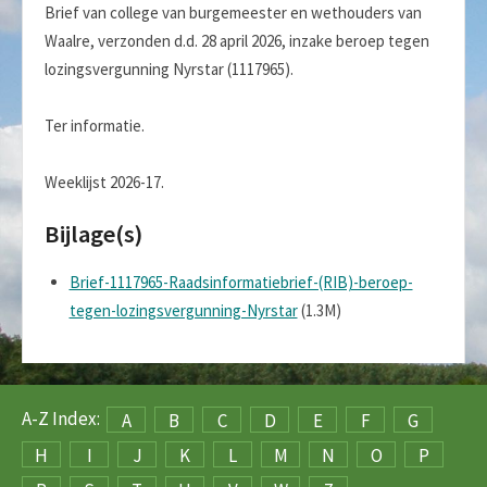
Brief van college van burgemeester en wethouders van
Waalre, verzonden d.d. 28 april 2026, inzake beroep tegen
lozingsvergunning Nyrstar (1117965).
Ter informatie.
Weeklijst 2026-17.
Bijlage(s)
Brief-1117965-Raadsinformatiebrief-(RIB)-beroep-
tegen-lozingsvergunning-Nyrstar
(1.3M)
A-Z Index:
A
B
C
D
E
F
G
H
I
J
K
L
M
N
O
P