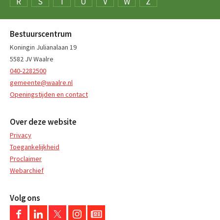
R
S
T
U
V
W
Z
Bestuurscentrum
Koningin Julianalaan 19
5582 JV Waalre
040-2282500
gemeente@waalre.nl
Openingstijden en contact
Over deze website
Privacy
Toegankelijkheid
Proclaimer
Webarchief
Volg ons