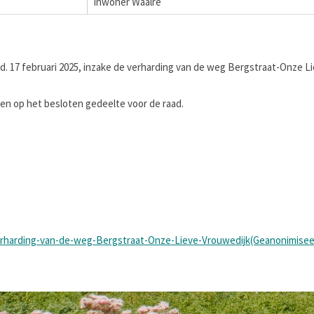
Inwoner Waalre
d. 17 februari 2025, inzake de verharding van de weg Bergstraat-Onze Li
 op het besloten gedeelte voor de raad.
erharding-van-de-weg-Bergstraat-Onze-Lieve-Vrouwedijk(Geanonimisee