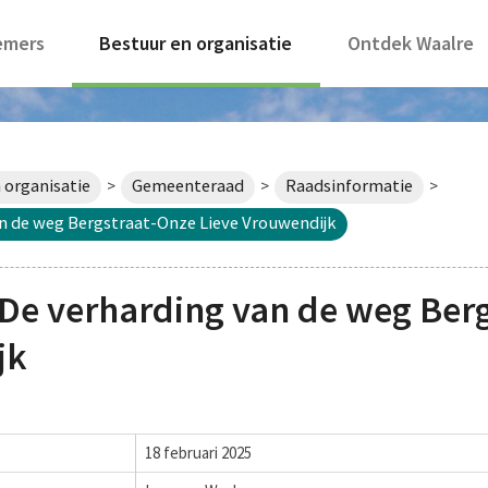
emers
Bestuur en organisatie
Ontdek Waalre
 organisatie
Gemeenteraad
Raadsinformatie
>
>
>
n de weg Bergstraat-Onze Lieve Vrouwendijk
De verharding van de weg Ber
jk
18 februari 2025