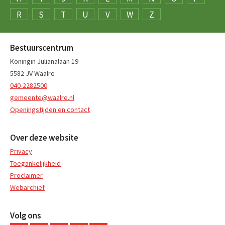
R
S
T
U
V
W
Z
Bestuurscentrum
Koningin Julianalaan 19
5582 JV Waalre
040-2282500
gemeente@waalre.nl
Openingstijden en contact
Over deze website
Privacy
Toegankelijkheid
Proclaimer
Webarchief
Volg ons