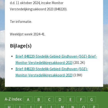
d.d. 11 oktober 2024, inzake Monitor
Verstedelijkingsakkoord 2023 (848220).
Ter informatie.
Weeklijst week 2024-41.
Bijlage(s)
Brief-848220-Stedelijk-Gebied-Eindhoven-(SGE)-Brief-
Monitor-Verstedelijkingsakkoord-2023
(201.2K)
Brief-848220-Stedelijk-Gebied-Eindhoven-(SGE)-
Monitor-Verstedelijkingsakkoord-2023
(3.9M)
A-Z Index:
A
B
C
D
E
F
G
H
I
J
K
L
M
N
O
P