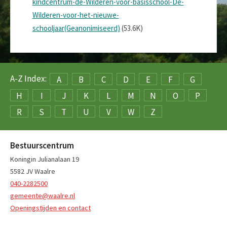
kindcentrum-de-Wilderen-voor-basisschool-De-
Wilderen-voor-het-nieuwe-
schooljaar(Geanonimiseerd)
(53.6K)
A-Z Index:
A
B
C
D
E
F
G
H
I
J
K
L
M
N
O
P
R
S
T
U
V
W
Z
Bestuurscentrum
Koningin Julianalaan 19
5582 JV Waalre
040-2282500
gemeente@waalre.nl
Openingstijden en contact