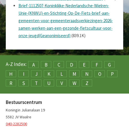
Brief-1112507-Koninklijke-Nederlandsche-Wielren-
Unie-(KNWU)-en-Stichting-Op-De-Fiets-brief-aan-
gemeenten-voor-gemeenteraadsverkiezingen-2026-
samen-werken-aan-een-gezonde-fietscultuur-voor-
onze-jeugd(Geanonimiseerd)
(839.1K)
A-Z Index:
A
B
C
D
E
F
G
H
I
J
K
L
M
N
O
P
R
S
T
U
V
W
Z
Bestuurscentrum
Koningin Julianalaan 19
5582 JV Waalre
040-2282500