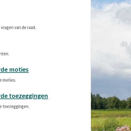
e vragen van de raad.
nten.
rde moties
e moties.
rde toezeggingen
de toezeggingen.