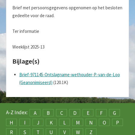
Brief met persoonsgegevens opgenomen op het besloten
gedeelte voor de raad.
Ter informatie
Weeklijst 2025-13
Bijlage(s)
Brief-971145-Ontslagname-wethouder-P.-van-de-Loo
(Geanonimiseerd)
(120.1K)
A-Z Index:
A
B
C
D
E
F
G
H
I
J
K
L
M
N
O
P
R
S
T
U
V
W
Z