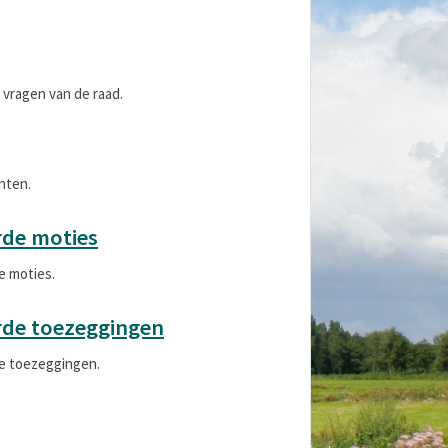
e vragen van de raad.
nten.
rde moties
e moties.
rde toezeggingen
de toezeggingen.