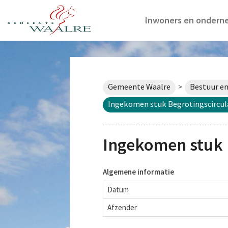
Inwoners en ondern
Gemeente Waalre
Bestuur en
>
Ingekomen stuk Begrotingscircula
Ingekomen stuk 
Algemene informatie
Datum
Afzender