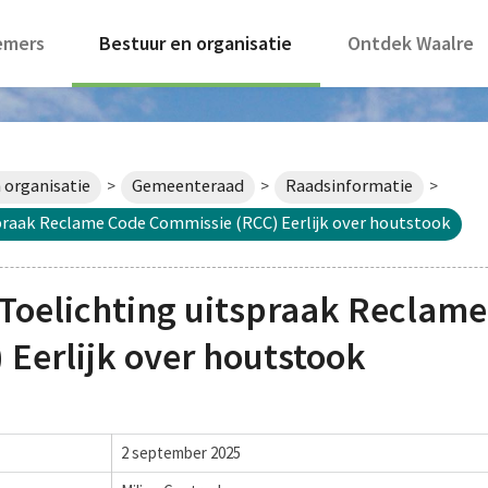
emers
Bestuur en organisatie
Ontdek Waalre
 organisatie
Gemeenteraad
Raadsinformatie
>
>
>
praak Reclame Code Commissie (RCC) Eerlijk over houtstook
Toelichting uitspraak Reclam
Eerlijk over houtstook
2 september 2025