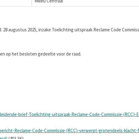
Milieu Centraal
.d. 28 augustus 2025, inzake Toelichting uitspraak Reclame Code Commiss
 op het besloten gedeelte voor de raad.
eleidende-brief-Toelichting-uitspraak-Reclame-Code-Commissie-(RCC)-E
rsbericht-Reclame-Code-Commissie-(RCC)-verwerpt-grotendeels-klacht
erd)
(403.3K)