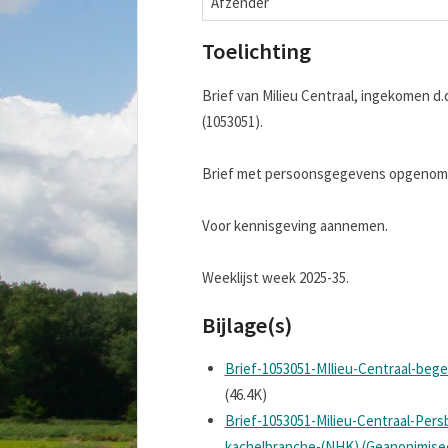
Afzender
Toelichting
Brief van Milieu Centraal, ingekomen d
(1053051).
Brief met persoonsgegevens opgenomen
Voor kennisgeving aannemen.
Weeklijst week 2025-35.
Bijlage(s)
Brief-1053051-MIlieu-Centraal-beg
(46.4K)
Brief-1053051-Milieu-Centraal-Pe
kachelbranche-(NHK) (Geanonimise