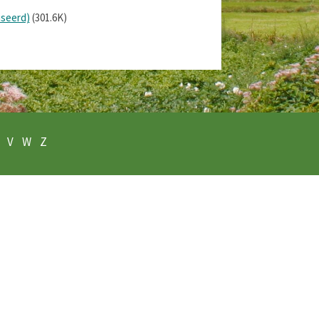
iseerd)
(301.6K)
V
W
Z