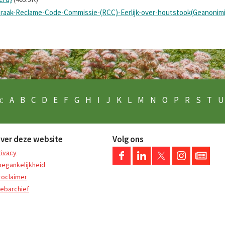
spraak-Reclame-Code-Commissie-(RCC)-Eerlijk-over-houtstook(Geanonim
:
A
B
C
D
E
F
G
H
I
J
K
L
M
N
O
P
R
S
T
U
ver deze website
Volg ons
rivacy
oegankelijkheid
roclaimer
ebarchief