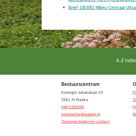
Brief-1053051-Milieu-Centraal-Uit
A-Z Index
Bestuurscentrum
O
Koningin Julianalaan 19
P
5582 JV Waalre
T
040-2282500
P
gemeente@waalre.nl
W
Openingstijden en contact