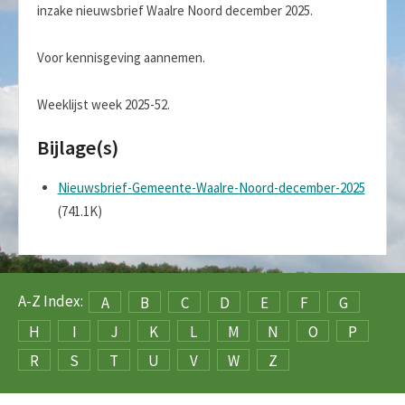
inzake nieuwsbrief Waalre Noord december 2025.
Voor kennisgeving aannemen.
Weeklijst week 2025-52.
Bijlage(s)
Nieuwsbrief-Gemeente-Waalre-Noord-december-2025
(741.1K)
A-Z Index:
A
B
C
D
E
F
G
H
I
J
K
L
M
N
O
P
R
S
T
U
V
W
Z