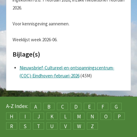
2026.
Voor kennisgeving aannemen.
Weeklijst week 2026-06.
Bijlage(s)
Nieuwsbrief-Cultureel-en-ontspanningscentrum-
(COC)-Eindhoven-februari-2026
(4.5M)
A-Z Index:
A
B
C
D
E
F
G
H
I
J
K
L
M
N
O
P
R
S
T
U
V
W
Z