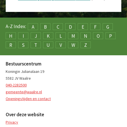
A-Z Index:
A
B
C
D
E
F
G
H
I
J
K
L
M
N
O
P
R
S
T
U
V
W
Z
Bestuurscentrum
Koningin Julianalaan 19
5582 JV Waalre
040-2282500
gemeente@waalre.nl
Openingstijden en contact
Over deze website
Privacy