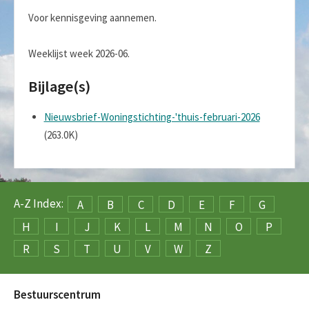
Voor kennisgeving aannemen.
Weeklijst week 2026-06.
Bijlage(s)
Nieuwsbrief-Woningstichting-'thuis-februari-2026
(263.0K)
A-Z Index:
A
B
C
D
E
F
G
H
I
J
K
L
M
N
O
P
R
S
T
U
V
W
Z
Bestuurscentrum