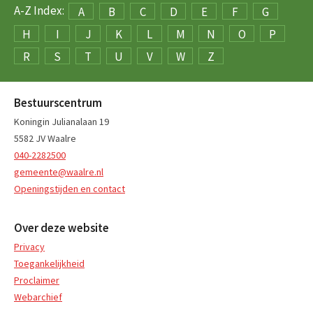
A-Z Index:
A
B
C
D
E
F
G
H
I
J
K
L
M
N
O
P
R
S
T
U
V
W
Z
Bestuurscentrum
Koningin Julianalaan 19
5582 JV Waalre
040-2282500
gemeente@waalre.nl
Openingstijden en contact
Over deze website
Privacy
Toegankelijkheid
Proclaimer
Webarchief