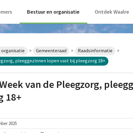
emers
Bestuur en organisatie
Ontdek Waalre
 organisatie
Gemeenteraad
Raadsinformatie
>
>
>
gzorg, pleeggezinnen lopen vast bij pleegzorg 18+
Week van de Pleegzorg, pleeg
g 18+
mber 2025