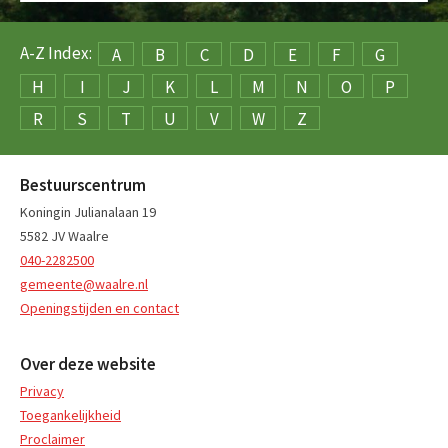
A-Z Index:
A
B
C
D
E
F
G
H
I
J
K
L
M
N
O
P
R
S
T
U
V
W
Z
Bestuurscentrum
Koningin Julianalaan 19
5582 JV Waalre
040-2282500
gemeente@waalre.nl
Openingstijden en contact
Over deze website
Privacy
Toegankelijkheid
Proclaimer