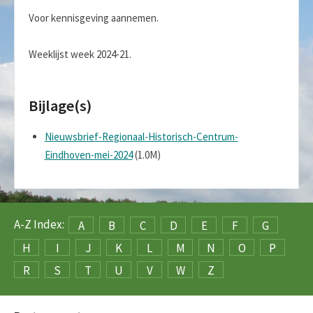
Voor kennisgeving aannemen.
Weeklijst week 2024-21.
Bijlage(s)
Nieuwsbrief-Regionaal-Historisch-Centrum-
Eindhoven-mei-2024
(1.0M)
A-Z Index:
A
B
C
D
E
F
G
H
I
J
K
L
M
N
O
P
R
S
T
U
V
W
Z