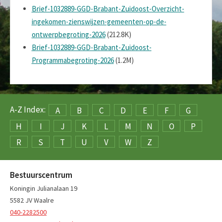
Brief-1032889-GGD-Brabant-Zuidoost-Overzicht-
ingekomen-zienswijzen-gemeenten-op-de-
ontwerpbegroting-2026
(212.8K)
Brief-1032889-GGD-Brabant-Zuidoost-
Programmabegroting-2026
(1.2M)
A-Z Index:
A
B
C
D
E
F
G
H
I
J
K
L
M
N
O
P
R
S
T
U
V
W
Z
Bestuurscentrum
Koningin Julianalaan 19
5582 JV Waalre
040-2282500