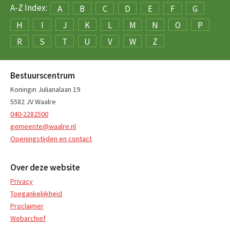
A-Z Index:
A
B
C
D
E
F
G
H
I
J
K
L
M
N
O
P
R
S
T
U
V
W
Z
Bestuurscentrum
Koningin Julianalaan 19
5582 JV Waalre
040-2282500
gemeente@waalre.nl
Openingstijden en contact
Over deze website
Privacy
Toegankelijkheid
Proclaimer
Webarchief