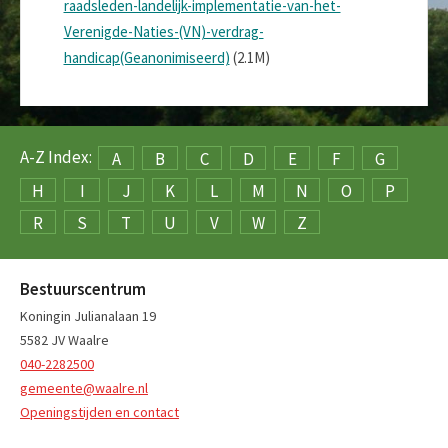
raadsleden-landelijk-implementatie-van-het-
Verenigde-Naties-(VN)-verdrag-
handicap(Geanonimiseerd)
(2.1M)
A-Z Index:
A
B
C
D
E
F
G
H
I
J
K
L
M
N
O
P
R
S
T
U
V
W
Z
Bestuurscentrum
Koningin Julianalaan 19
5582 JV Waalre
040-2282500
gemeente@waalre.nl
Openingstijden en contact