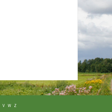
V
W
Z