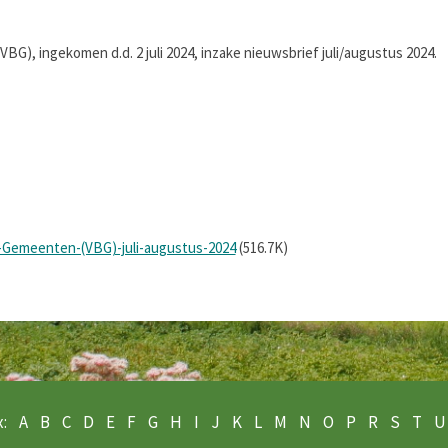
G), ingekomen d.d. 2 juli 2024, inzake nieuwsbrief juli/augustus 2024.
-Gemeenten-(VBG)-juli-augustus-2024
(516.7K)
:
A
B
C
D
E
F
G
H
I
J
K
L
M
N
O
P
R
S
T
U