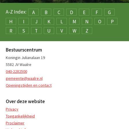
A-Z Index:
A
B
C
D
E
F
G
H
I
J
K
L
M
N
O
P
R
S
T
U
V
W
Z
Bestuurscentrum
Koningin Julianalaan 19
5582 JV Waalre
040-2282500
gemeente@waalre.nl
Openingstijden en contact
Over deze website
Privacy
Toegankelijkheid
Proclaimer