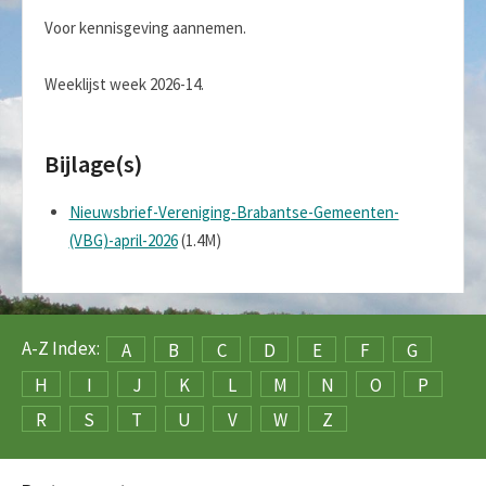
Voor kennisgeving aannemen.
Weeklijst week 2026-14.
Bijlage(s)
Nieuwsbrief-Vereniging-Brabantse-Gemeenten-
(VBG)-april-2026
(1.4M)
A-Z Index:
A
B
C
D
E
F
G
H
I
J
K
L
M
N
O
P
R
S
T
U
V
W
Z