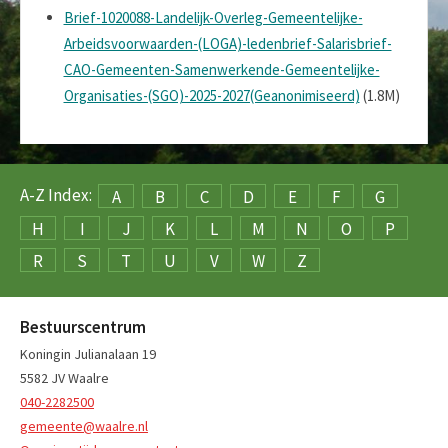
Brief-1020088-Landelijk-Overleg-Gemeentelijke-
Arbeidsvoorwaarden-(LOGA)-ledenbrief-Salarisbrief-
CAO-Gemeenten-Samenwerkende-Gemeentelijke-
Organisaties-(SGO)-2025-2027(Geanonimiseerd)
(1.8M)
A-Z Index:
A
B
C
D
E
F
G
H
I
J
K
L
M
N
O
P
R
S
T
U
V
W
Z
Bestuurscentrum
Koningin Julianalaan 19
5582 JV Waalre
040-2282500
gemeente@waalre.nl