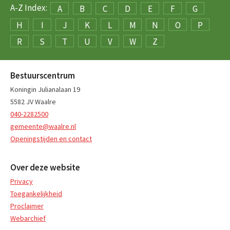
A-Z Index:
A
B
C
D
E
F
G
H
I
J
K
L
M
N
O
P
R
S
T
U
V
W
Z
Bestuurscentrum
Koningin Julianalaan 19
5582 JV Waalre
040-2282500
gemeente@waalre.nl
Openingstijden en contact
Over deze website
Privacy
Toegankelijkheid
Proclaimer
Webarchief