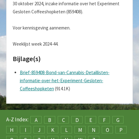
30 oktober 2024, inzake informatie over het Experiment
Gesloten Coffeeshopketen (859408).
Voor kennisgeving aannemen.
Weeklijst week 2024-44.
Bijlage(s)
Brief-859408-Bond-van-Cannabis-Detaillisten-
informatie-over-het-Experiment-Gesloten-
Coffeeshopketen
(914.1K)
A-Z Index:
A
B
C
D
E
F
G
H
I
J
K
L
M
N
O
P