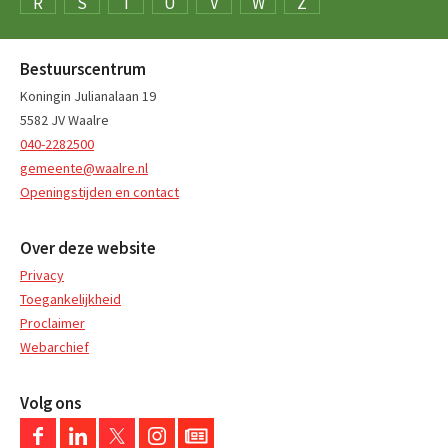
R
S
T
U
V
W
Z
Bestuurscentrum
Koningin Julianalaan 19
5582 JV Waalre
040-2282500
gemeente@waalre.nl
Openingstijden en contact
Over deze website
Privacy
Toegankelijkheid
Proclaimer
Webarchief
Volg ons