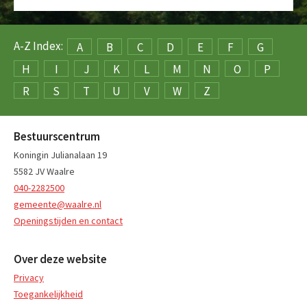
A-Z Index:
A
B
C
D
E
F
G
H
I
J
K
L
M
N
O
P
R
S
T
U
V
W
Z
Bestuurscentrum
Koningin Julianalaan 19
5582 JV Waalre
040-2282500
gemeente@waalre.nl
Openingstijden en contact
Over deze website
Privacy
Toegankelijkheid