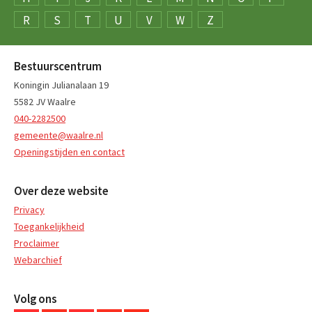
R
S
T
U
V
W
Z
Bestuurscentrum
Koningin Julianalaan 19
5582 JV Waalre
040-2282500
gemeente@waalre.nl
Openingstijden en contact
Over deze website
Privacy
Toegankelijkheid
Proclaimer
Webarchief
Volg ons