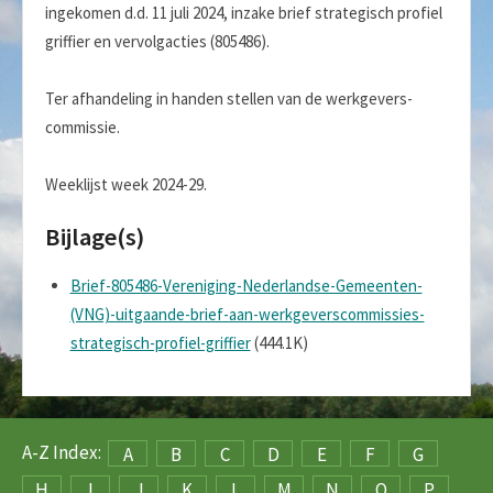
ingekomen d.d. 11 juli 2024, inzake brief strategisch profiel
griffier en vervolgacties (805486).
Ter afhandeling in handen stellen van de werkgevers-
commissie.
Weeklijst week 2024-29.
Bijlage(s)
Brief-805486-Vereniging-Nederlandse-Gemeenten-
(VNG)-uitgaande-brief-aan-werkgeverscommissies-
strategisch-profiel-griffier
(444.1K)
A-Z Index:
A
B
C
D
E
F
G
H
I
J
K
L
M
N
O
P