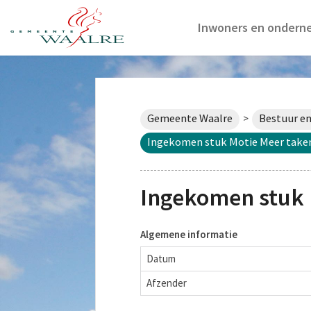
Inwoners en ondern
Gemeente Waalre
Bestuur en
>
Ingekomen stuk Motie Meer take
Ingekomen stuk 
Algemene informatie
Datum
Afzender