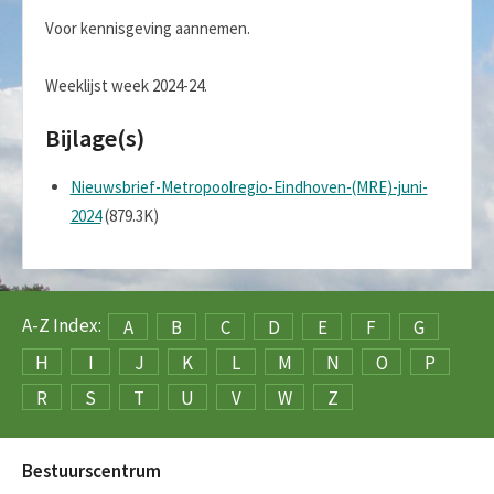
Voor kennisgeving aannemen.
Weeklijst week 2024-24.
Bijlage(s)
Nieuwsbrief-Metropoolregio-Eindhoven-(MRE)-juni-
2024
(879.3K)
A-Z Index:
A
B
C
D
E
F
G
H
I
J
K
L
M
N
O
P
R
S
T
U
V
W
Z
Bestuurscentrum