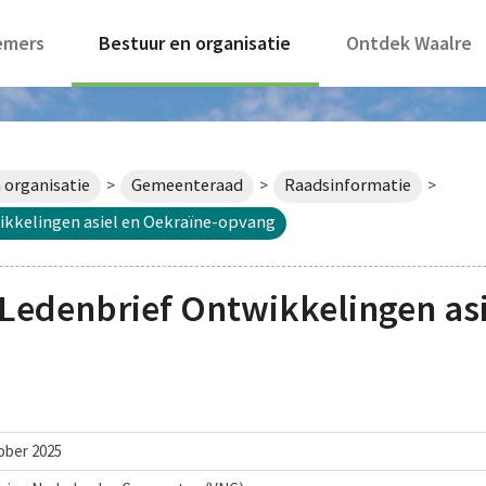
emers
Bestuur en organisatie
Ontdek Waalre
 organisatie
Gemeenteraad
Raadsinformatie
>
>
>
kkelingen asiel en Oekraïne-opvang
Ledenbrief Ontwikkelingen asi
ober 2025