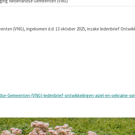
iging Nederlandse Gemeenten (VNG)
enten (VNG), ingekomen d.d. 13 oktober 2025, inzake ledenbrief Ontwik
ndse-Gemeenten-(VNG)-ledenbrief-ontwikkelingen-asiel-en-oekraine-op