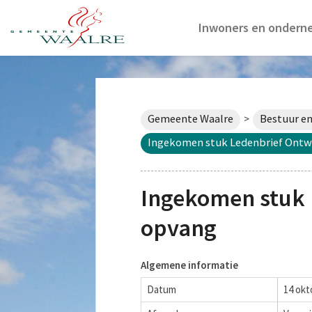
Inwoners en ondern
Gemeente Waalre
Bestuur en
>
Ingekomen stuk Ledenbrief Ontwi
Ingekomen stuk 
opvang
Algemene informatie
Datum
14 okt