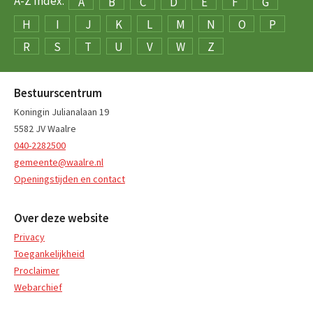
A-Z Index:
A
B
C
D
E
F
G
H
I
J
K
L
M
N
O
P
R
S
T
U
V
W
Z
Bestuurscentrum
Koningin Julianalaan 19
5582 JV Waalre
040-2282500
gemeente@waalre.nl
Openingstijden en contact
Over deze website
Privacy
Toegankelijkheid
Proclaimer
Webarchief