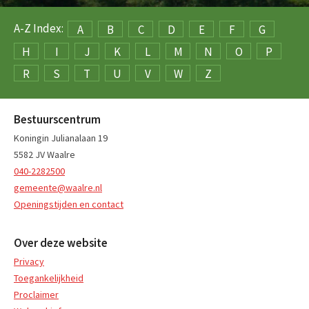
A-Z Index:
A
B
C
D
E
F
G
H
I
J
K
L
M
N
O
P
R
S
T
U
V
W
Z
Bestuurscentrum
Koningin Julianalaan 19
5582 JV Waalre
040-2282500
gemeente@waalre.nl
Openingstijden en contact
Over deze website
Privacy
Toegankelijkheid
Proclaimer