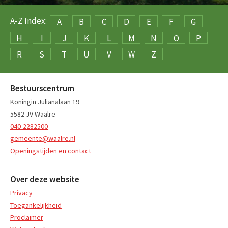
A-Z Index:
A
B
C
D
E
F
G
H
I
J
K
L
M
N
O
P
R
S
T
U
V
W
Z
Bestuurscentrum
Koningin Julianalaan 19
5582 JV Waalre
040-2282500
gemeente@waalre.nl
Openingstijden en contact
Over deze website
Privacy
Toegankelijkheid
Proclaimer