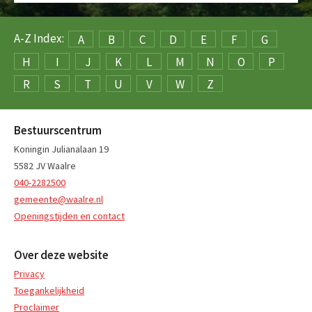
A-Z Index:
A
B
C
D
E
F
G
H
I
J
K
L
M
N
O
P
R
S
T
U
V
W
Z
Bestuurscentrum
Koningin Julianalaan 19
5582 JV Waalre
040-2282500
gemeente@waalre.nl
Openingstijden en contact
Over deze website
Privacy
Toegankelijkheid
Proclaimer