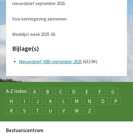
nieuwsbrief september 2025.
Voor kennisgeving aannemen.
Weeklijst week 2025-36.
Bijlage(s)
Nieuwsbrief-K80-september-2025
(632.9K)
A-Z Index:
A
B
C
D
E
F
G
H
I
J
K
L
M
N
O
P
R
S
T
U
V
W
Z
Bestuurscentrum