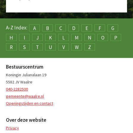
A-Z Index:
A
B
C
D
E
F
G
H
I
J
K
L
M
N
O
P
R
S
T
U
V
W
Z
Bestuurscentrum
Koningin Julianalaan 19
5582 JV Waalre
040-2282500
gemeente@waalre.nl
Openingstijden en contact
Over deze website
Privacy