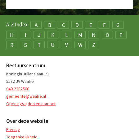
A-Z Index:
A
B
C
D
E
F
G
H
I
J
K
L
M
N
O
P
R
S
T
U
V
W
Z
Bestuurscentrum
Koningin Julianalaan 19
5582 JV Waalre
040-2282500
gemeente@waalre.nl
Openingstijden en contact
Over deze website
Privacy
Toegankelijkheid