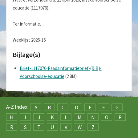
educatie (1117076).
Ter informatie.
Weeklijst 2026-16.
Bijlage(s)
Brief-1117076-Raadsinformatiebrief-(RIB)-
Voorschoolse-educatie
(2.8M)
A-Z Index:
A
B
C
D
E
F
G
H
I
J
K
L
M
N
O
P
R
S
T
U
V
W
Z