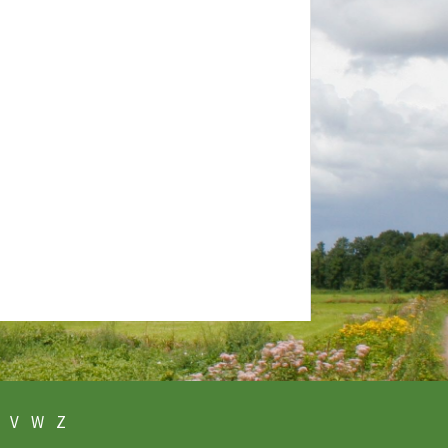
V
W
Z