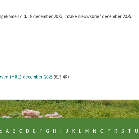
ngekomen d.d. 18 december 2025, inzake nieuwsbrief december 2025.
hoven-(MRE)-december-2025
(613.4K)
:
A
B
C
D
E
F
G
H
I
J
K
L
M
N
O
P
R
S
T
U