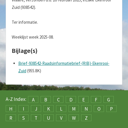
Zuid (938542).
Ter informatie.
Weeklijst week 2025-08.
Bijlage(s)
Brief-938542-Raadsinformatiebrief-(RIB)-Ekenrooi-
Zuid
(955.8K)
A-Z Index:
A
B
C
D
E
F
G
H
I
J
K
L
M
N
O
P
R
S
T
U
V
W
Z