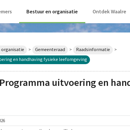
emers
Bestuur en organisatie
Ontdek Waalre
 organisatie
Gemeenteraad
Raadsinformatie
>
>
>
ering en handhaving fysieke leefomgeving
Programma uitvoering en hand
026