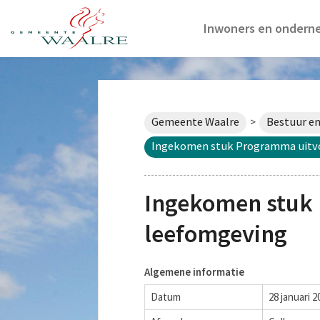
Inwoners en ondern
Gemeente Waalre
Bestuur en
>
Ingekomen stuk Programma uitvo
Ingekomen stuk 
leefomgeving
Algemene informatie
Datum
28 januari 2