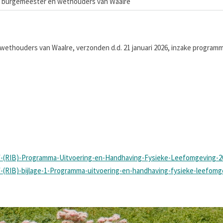
n burgemeester en wethouders van Waalre
wethouders van Waalre, verzonden d.d. 21 januari 2026, inzake program
ef-(RIB)-Programma-Uitvoering-en-Handhaving-Fysieke-Leefomgeving-2
f-(RIB)-bijlage-1-Programma-uitvoering-en-handhaving-fysieke-leefomg