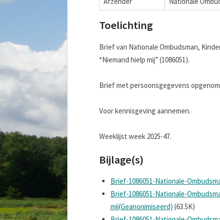
Afzender
Nationale Ombu
Toelichting
Brief van Nationale Ombudsman, Kind
“Niemand hielp mij” (1086051).
Brief met persoonsgegevens opgenomen
Voor kennisgeving aannemen.
Weeklijst week 2025-47.
Bijlage(s)
Brief-1086051-Nationale-Ombudsm
Brief-1086051-Nationale-Ombudsm
mij(Geanonimiseerd)
(63.5K)
Brief-1086051-Nationale-Ombudsm