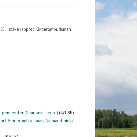
25, inzake rapport Kinderombudsman
t-gemeenten(Geanonimiseerd)
(471.8K)
ort-Kinderombudsman-Niemand-hielp-
ij
(915.1K)