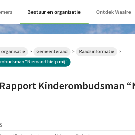
emers
Bestuur en organisatie
Ontdek Waalre
 organisatie
Gemeenteraad
Raadsinformatie
>
>
>
ombudsman “Niemand hielp mij”
 Rapport Kinderombudsman “
25