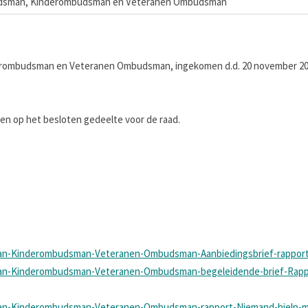
dsman, Kinderombudsman en Veteranen Ombudsman
erombudsman en Veteranen Ombudsman, ingekomen d.d. 20 november 20
 op het besloten gedeelte voor de raad.
an-Kinderombudsman-Veteranen-Ombudsman-Aanbiedingsbrief-rappor
an-Kinderombudsman-Veteranen-Ombudsman-begeleidende-brief-Rapp
an-Kinderombudsman-Veteranen-Ombudsman-rapport-Niemand-hielp-m