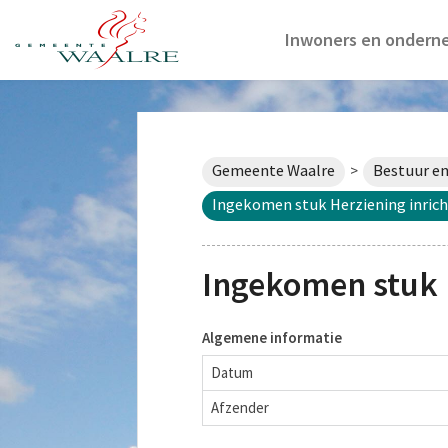
Inwoners en ondern
Gemeente Waalre
Bestuur en
>
Ingekomen stuk Herziening inric
Ingekomen stuk 
Algemene informatie
Datum
Afzender