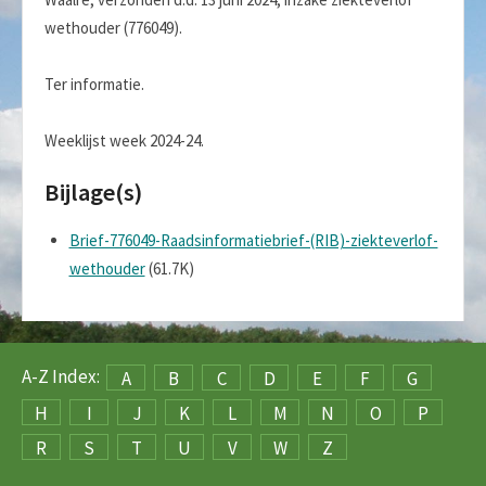
wethouder (776049).
Ter informatie.
Weeklijst week 2024-24.
Bijlage(s)
Brief-776049-Raadsinformatiebrief-(RIB)-ziekteverlof-
wethouder
(61.7K)
A-Z Index:
A
B
C
D
E
F
G
H
I
J
K
L
M
N
O
P
R
S
T
U
V
W
Z