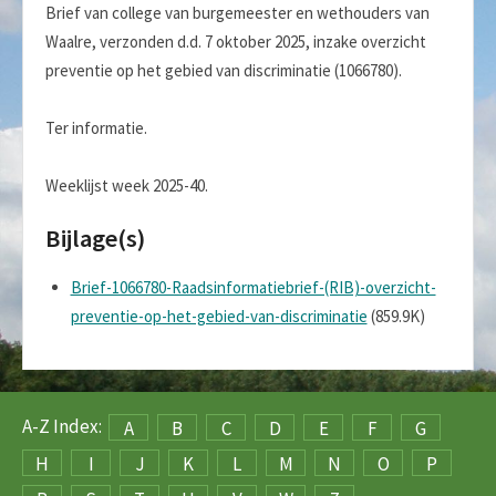
Brief van college van burgemeester en wethouders van
Waalre, verzonden d.d. 7 oktober 2025, inzake overzicht
preventie op het gebied van discriminatie (1066780).
Ter informatie.
Weeklijst week 2025-40.
Bijlage(s)
Brief-1066780-Raadsinformatiebrief-(RIB)-overzicht-
preventie-op-het-gebied-van-discriminatie
(859.9K)
A-Z Index:
A
B
C
D
E
F
G
H
I
J
K
L
M
N
O
P