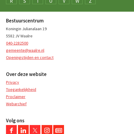
R
S
T
U
V
W
Z
Bestuurscentrum
Koningin Julianalaan 19
5582 JV Waalre
040-2282500
gemeente@waalre.nl
Openingstijden en contact
Over deze website
Privacy
Toegankelijkheid
Proclaimer
Webarchief
Volg ons